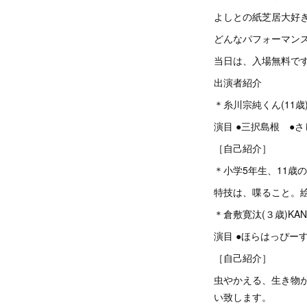
よしとの紙芝居大好
どんなパフォーマン
当日は、入場無料で
出演者紹介
＊糸川宗純くん(11歳
演目 ●三択島根 ●
［自己紹介］
＊小学5年生、11歳
特技は、喋ること。
＊倉敷寛汰(３歳)K
演目 ●ほらはっぴー
［自己紹介］
虫やかえる、生き物
い致します。