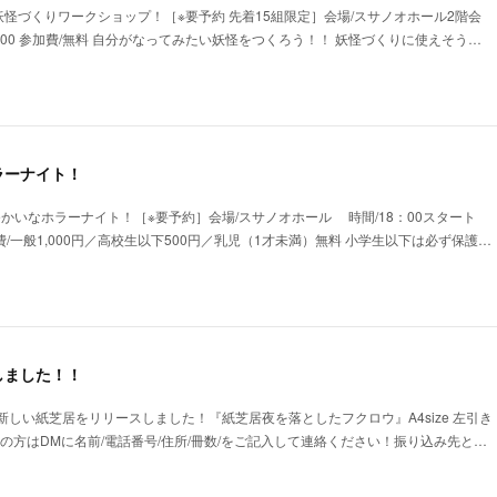
な妖怪づくりワークショップ！［※要予約 先着15組限定］会場/スサノオホール2階会
2：00 参加費/無料 自分がなってみたい妖怪をつくろう！！ 妖怪づくりに使えそう…
ラーナイト！
ととゆかいなホラーナイト！［※要予約］会場/スサノオホール 時間/18：00スタート
加費/一般1,000円／高校生以下500円／乳児（1才未満）無料 小学生以下は必ず保護…
しました！！
0新しい紙芝居をリリースしました！『紙芝居夜を落としたフクロウ』A4size 左引き
望の方はDMに名前/電話番号/住所/冊数/をご記入して連絡ください！振り込み先と…