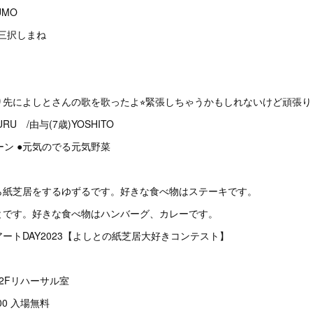
KUMO
●三択しまね
！
先によしとさんの歌を歌ったよ⭐︎緊張しちゃうかもしれないけど頑張り
RU /由与(7歳)YOSHITO
ーン ●元気のでる元気野菜
ら紙芝居をするゆずるです。好きな食べ物はステーキです。
とです。好きな食べ物はハンバーグ、カレーです。
ートDAY2023【よしとの紙芝居大好きコンテスト】
2Fリハーサル室
00 入場無料