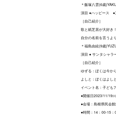
＊飯塚八雲(6歳)YA
演目 ●ハッピース 
［自己紹介］
歌と紙芝居が大好き
自分の名前を言うより
＊福島由絃(9歳)YUZU
演目 ● サンタシャラ
［自己紹介］
ゆずる：ぼくは今か
よしと：ぼくはよし
イベント名：子どもア
●開催日2023/11/19㈰
●会場：島根県民会館
●時間：14：00-15：