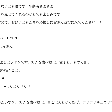
きな子ども達です！年齢もさまざま！
スを見せてくれるのかとても楽しみです！
すので、ぜひ子どもたちを応援しに皆さん遊びに来てください！！
)SOUJYUN
さしみさん
のよしとファンです。好きな食べ物は、餃子と、もずく酢。
絵を描くこと。
ANTA
す ●しりとりりりり
がだいすき。 好きな食べ物は、白ごはんとからあげ、ポリポリキュウリ