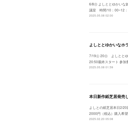
6/8㊐ よしととゆかい
議室 時間/10：00~1
2025.05.08 02:00
よしととゆかいなホ
7/19㊏ 20㊐ よし
20:50最終スタート 参
2025.05.08 01:59
本日新作紙芝居発売
よしとの紙芝居本日2/2
2000円（税込）購入希
2025.02.20 05:08