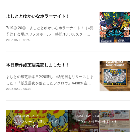
よしととゆかいなホラーナイト！
7/19㊏ 20㊐ よしととゆかいなホラーナイト！［※要
予約］会場/スサノオホール 時間/18：00スター…
2025.05.08 01:59
本日新作紙芝居発売しました！！
よしとの紙芝居本日2/20新しい紙芝居をリリースしま
した！『紙芝居夜を落としたフクロウ』A4size 左…
2025.02.20 05:08
2023.05.25 05:14
2023.04.24 01:31
ムシマシーンの新しいサイ
4/29㈯ 大根島牡丹まつり
トはこちらです。