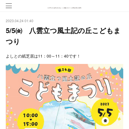
2023.04.24 01:40
5/5㈮ 八雲立つ風土記の丘こどもま
つり
よしとの紙芝居は11：00～11：40です！